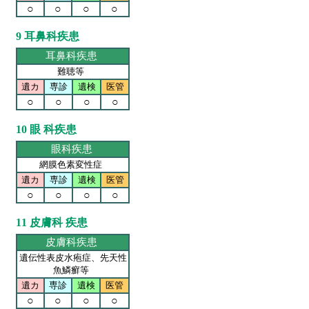
○
○
○
○
9 耳鼻科疾患
耳鼻科疾患
難聴等
遺カ
専診
遺検
医管
○
○
○
○
10 眼 科疾患
眼科疾患
網膜色素変性症
遺カ
専診
遺検
医管
○
○
○
○
11 皮膚科 疾患
皮膚科疾患
遺伝性表皮水疱症、先天性
魚鱗癬等
遺カ
専診
遺検
医管
○
○
○
○