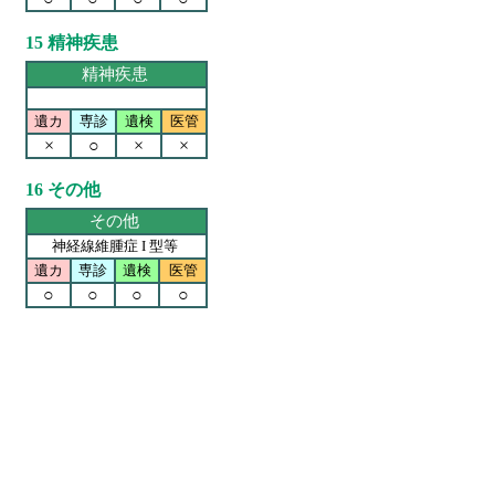
15 精神疾患
精神疾患
遺カ
専診
遺検
医管
×
○
×
×
16 その他
その他
神経線維腫症 I 型等
遺カ
専診
遺検
医管
○
○
○
○