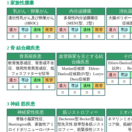
1 家族性腫瘍
乳がん・卵巣がん
内分泌腫瘍
消化
遺伝性乳がん及び卵巣がん
多発性内分泌腫瘍症
大腸ポリポーシ
（HBOC)
（MEN1型、2型）
症候
遺カ
専診
遺検
医管
遺カ
専診
遺検
医管
遺カ
専診
○
○
○
○
○
○
○
○
○
○
2 骨 結合織疾患
骨系統疾患
血管病変を主とする結
そ
合織疾患
軟骨無形成症、骨形成不全
Ehlers-Dan
症、致死性骨異形成症、低
以外）、Be
Marfan症候群 Ehlers-
フォスファターゼ症等
Danlos症候群(IV型）Loeys-
遺カ
専診
Dietz症候群
遺カ
専診
遺検
医管
○
○
遺カ
専診
遺検
医管
○
○
○
○
○
○
○
○
3 神経 筋疾患
神経変性疾患
筋ジストロフィー
ミオ
脊髄小脳変性症、
Duchenne型 Becker型 福山
ネマリンミオ
Huntington病、家族性アミ
型先天性 肢帯型各筋ジスト
コア病、筋細
ロイドポリニューロパチー
ロフィー、筋緊張性ジスト