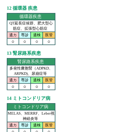
12 循環器 疾患
循環器疾患
QT延長症候群、肥大型心
筋症、拡張型心筋症
遺カ
専診
遺検
医管
○
○
○
○
13 腎尿路系疾患
腎尿路系疾患
多発性嚢胞腎（ADPKD、
ARPKD)、尿崩症等
遺カ
専診
遺検
医管
○
○
○
○
14 ミトコンドリア病
ミトコンドリア病
MELAS、MERRF、Leber視
神経炎等
遺カ
専診
遺検
医管
○
○
○
○