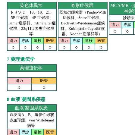
染色体異常
奇形症候群
MCA/MR
神遅
トリソミー13、18、21、
既知の症候群（Prader-Willi
5P-症候群、4P-症候群、
症候群、Sotos症候群、
診断
Turner症候群、Klinefelter症
Beckwith-Wiedemann症候
遺カ
専診
候群、22q11.2欠失症候群
群、Rubinstein-Taybi症候
○
○
等
群、Noonan症候群等）
遺カ
専診
遺検
医管
遺カ
専診
遺検
医管
○
○
○
○
○
○
○
○
7 薬理遺伝学
薬理遺伝学
遺カ
医管
○
○
8 血液 凝固系疾患
血液 凝固系疾患
血友病A、B、遺伝性球状
赤血球症、von Willebrand
病等
遺カ
専診
遺検
医管