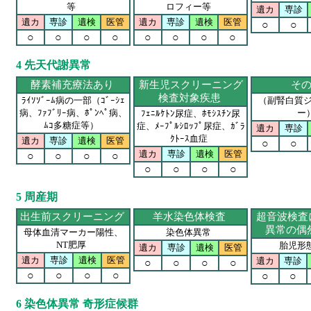
等
ロフィー等
遺カ
専診
遺カ
専診
遺検
医管
遺カ
専診
遺検
医管
○
○
○
○
○
○
○
○
○
○
4 先天代謝異常
酵素補充療法あり
新生児スクリーニング
そ
検査対象疾患
ﾗｲｿｿﾞｰﾑ病の一部（ｺﾞｰｼｪ
（副腎白質
病、ﾌｧﾌﾞﾘｰ病、ﾎﾟﾝﾍﾟ病、
ー
ﾌｪﾆﾙｹﾄﾝ尿症、ﾎﾓｼｽﾁﾝ尿
ﾑｺ多糖症等）
症、ﾒｰﾌﾟﾙｼﾛｯﾌﾟ尿症、ｶﾞﾗ
遺カ
専診
ｸﾄｰｽ血症
遺カ
専診
遺検
医管
○
○
遺カ
専診
遺検
医管
○
○
○
○
○
○
○
○
5 周産期
出生前スクリーニング
羊水染色体検査
超音波検査
異常の偶
母体血清マーカー陽性、
染色体異常
NT肥厚
胎児形
遺カ
専診
遺検
医管
遺カ
専診
遺検
医管
遺カ
専診
○
○
○
○
○
○
○
○
○
○
6 染色体異常 奇形症候群